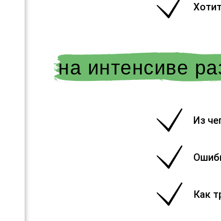
Хотит
на интенсиве р
Из че
Ошибк
Как т