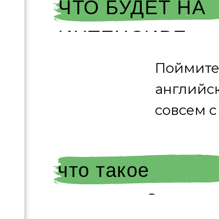
ЧТО БУДЕТ НА
ИНТЕНСИВЕ
Поймите,
английск
совсем с
что такое
интенсив?