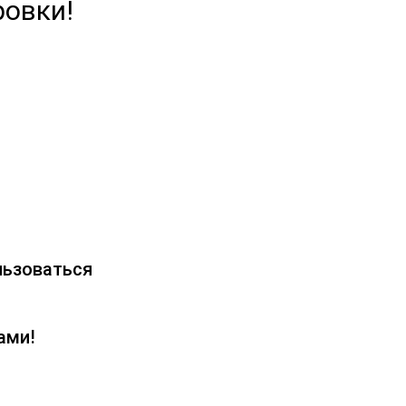
ровки!
льзоваться
ами!