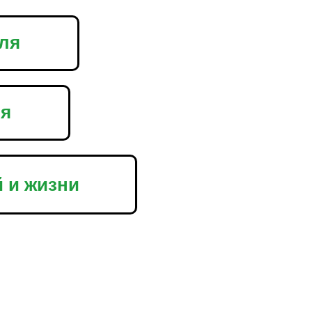
уля
ля
й и жизни