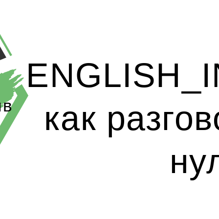
ENGLISH_I
ив
как разгов
ну