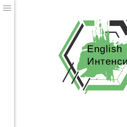
English
Интенс